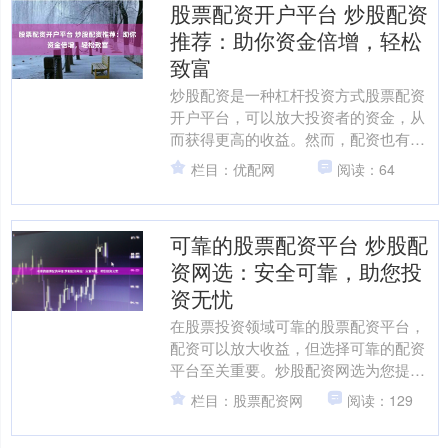
股票配资开户平台 炒股配资
推荐：助你资金倍增，轻松
致富
炒股配资是一种杠杆投资方式股票配资
开户平台，可以放大投资者的资金，从
而获得更高的收益。然而，配资也有风
险，选择合适的配资平台至关重要。 线
栏目：优配网
阅读：64
上股票配资平台提供便捷....
可靠的股票配资平台 炒股配
资网选：安全可靠，助您投
资无忧
在股票投资领域可靠的股票配资平台，
配资可以放大收益，但选择可靠的配资
平台至关重要。炒股配资网选为您提供
安全可靠的配资服务，助您投资无忧。
栏目：股票配资网
阅读：129
其次，优秀股票配资平台....