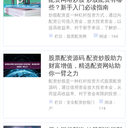
些？新手入门必读指南
炒股配资是一种杠杆投资方式，通过向
配资公司借入资金，放大投资资金，以
提高收益率。对于新手来说，了解炒股
配资的类型和风险至关重要。 1. 深入研
栏目：股票配资网
阅读：164
究和了解股票市场：....
股票配资源码 配资炒股助力
财富增值，精选配资网站助
你一臂之力
配资炒股是一种杠杆投资方式股票配资
源码，通过借用资金放大投资本金，从
而提高收益率。对于资金有限的投资者
来说，配资炒股不失为一种快速增值财
栏目：安全配资炒股门
阅读：
富的途径。 确保平台受金....
户
114