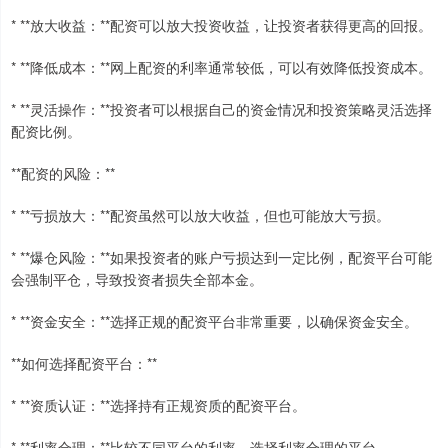
* **放大收益：**配资可以放大投资收益，让投资者获得更高的回报。
* **降低成本：**网上配资的利率通常较低，可以有效降低投资成本。
* **灵活操作：**投资者可以根据自己的资金情况和投资策略灵活选择
配资比例。
**配资的风险：**
* **亏损放大：**配资虽然可以放大收益，但也可能放大亏损。
* **爆仓风险：**如果投资者的账户亏损达到一定比例，配资平台可能
会强制平仓，导致投资者损失全部本金。
* **资金安全：**选择正规的配资平台非常重要，以确保资金安全。
**如何选择配资平台：**
* **资质认证：**选择持有正规资质的配资平台。
* **利率合理：**比较不同平台的利率，选择利率合理的平台。