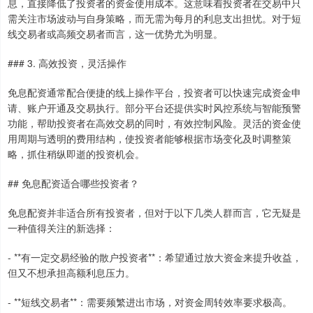
息，直接降低了投资者的资金使用成本。这意味着投资者在交易中只
需关注市场波动与自身策略，而无需为每月的利息支出担忧。对于短
线交易者或高频交易者而言，这一优势尤为明显。
### 3. 高效投资，灵活操作
免息配资通常配合便捷的线上操作平台，投资者可以快速完成资金申
请、账户开通及交易执行。部分平台还提供实时风控系统与智能预警
功能，帮助投资者在高效交易的同时，有效控制风险。灵活的资金使
用周期与透明的费用结构，使投资者能够根据市场变化及时调整策
略，抓住稍纵即逝的投资机会。
## 免息配资适合哪些投资者？
免息配资并非适合所有投资者，但对于以下几类人群而言，它无疑是
一种值得关注的新选择：
- **有一定交易经验的散户投资者**：希望通过放大资金来提升收益，
但又不想承担高额利息压力。
- **短线交易者**：需要频繁进出市场，对资金周转效率要求极高。